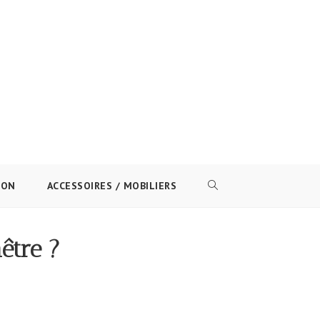
ION
ACCESSOIRES / MOBILIERS
TOGGLE
WEBSITE
être ?
SEARCH