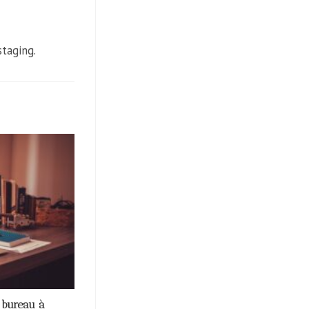
staging.
 bureau à