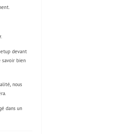
ment.
r
.
 setup devant
 savoir bien
alité, nous
ra.
ogé dans un