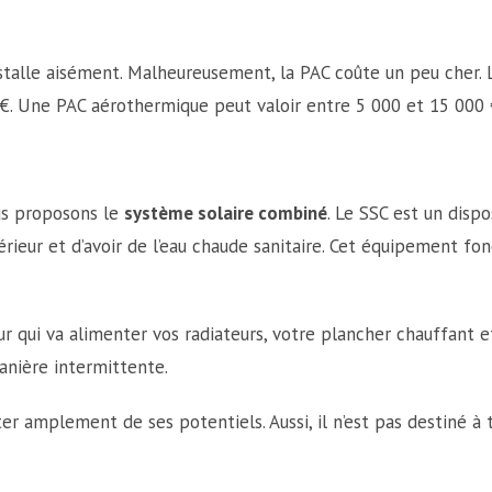
talle aisément. Malheureusement, la PAC coûte un peu cher. L
€. Une PAC aérothermique peut valoir entre 5 000 et 15 000 
us proposons le
système solaire combiné
. Le SSC est un dispo
térieur et d’avoir de l’eau chaude sanitaire. Cet équipement fo
eur qui va alimenter vos radiateurs, votre plancher chauffant 
anière intermittente.
er amplement de ses potentiels. Aussi, il n’est pas destiné à 