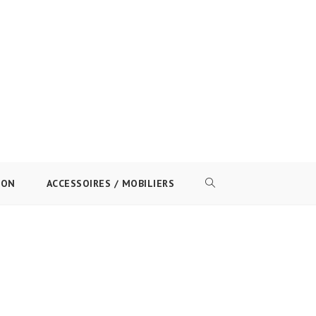
ION
ACCESSOIRES / MOBILIERS
TOGGLE
WEBSITE
SEARCH