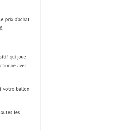
e prix d’achat
€.
sitif qui joue
nctionne avec
et votre ballon
toutes les