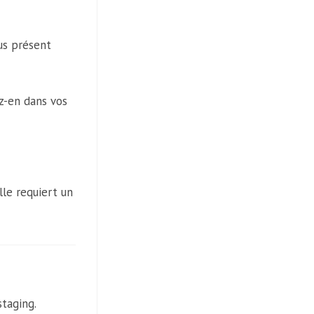
lus présent
z-en dans vos
lle requiert un
staging.