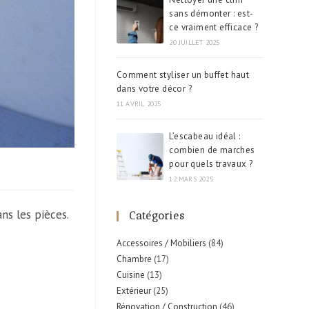
sans démonter : est-
ce vraiment efficace ?
20 JUILLET 2025
Comment styliser un buffet haut
dans votre décor ?
11 AVRIL 2025
L’escabeau idéal :
combien de marches
pour quels travaux ?
12 MARS 2025
ns les pièces.
Catégories
Accessoires / Mobiliers
(84)
Chambre
(17)
Cuisine
(13)
Extérieur
(25)
Rénovation / Construction
(46)