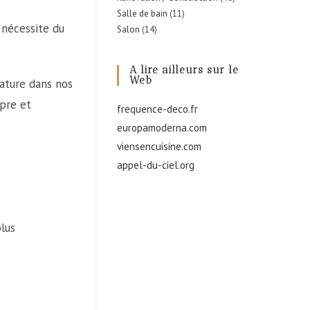
Salle de bain
(11)
 nécessite du
Salon
(14)
A lire ailleurs sur le
Web
rature dans nos
opre et
frequence-deco.fr
europamoderna.com
viensencuisine.com
appel-du-ciel.org
plus